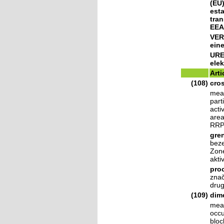
(EU)
esta
tran
EEA
VER
eine
URE
ele
Arti
(108)
cro
mea
part
acti
area
RRP 
gre
beze
Zone
akti
proc
znač
drug
(109)
dim
mean
occu
bloc