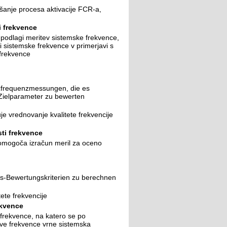
šanje procesa aktivacije FCR-a,
i frekvence
podlagi meritev sistemske frekvence,
 sistemske frekvence v primerjavi s
 frekvence
tzfrequenzmessungen, die es
-Zielparameter zu bewerten
e vrednovanje kvalitete frekvencije
ti frekvence
omogoča izračun meril za oceno
ts-Bewertungskriterien zu berechnen
ete frekvencije
ekvence
rekvence, na katero se po
tve frekvence vrne sistemska