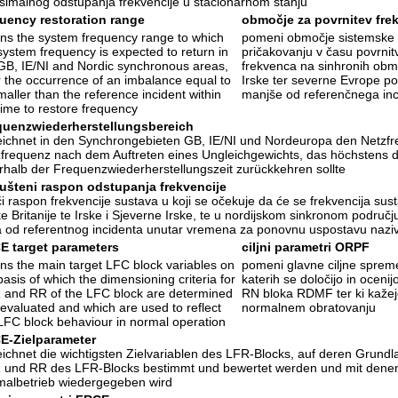
imalnog odstupanja frekvencije u stacionarnom stanju
uency restoration range
območje za povrnitev fre
s the system frequency range to which
pomeni območje sistemske f
system frequency is expected to return in
pričakovanju v času povrnit
GB, IE/NI and Nordic synchronous areas,
frekvenca na sinhronih območ
r the occurrence of an imbalance equal to
Irske ter severne Evrope po 
maller than the reference incident within
manjše od referenčnega inc
time to restore frequency
quenzwiederherstellungsbereich
ichnet in den Synchrongebieten GB, IE/NI und Nordeuropa den Netzfre
frequenz nach dem Auftreten eines Ungleichgewichts, das höchstens de
rhalb der Frequenzwiederherstellungszeit zurückkehren sollte
ušteni raspon odstupanja frekvencije
i raspon frekvencije sustava u koji se očekuje da će se frekvencija sust
ke Britanije te Irske i Sjeverne Irske, te u nordijskom sinkronom područ
 od referentnog incidenta unutar vremena za ponovnu uspostavu naziv
E target parameters
ciljni parametri ORPF
s the main target LFC block variables on
pomeni glavne ciljne sprem
basis of which the dimensioning criteria for
katerih se določijo in oceni
and RR of the LFC block are determined
RN bloka RDMF ter ki kaže
evaluated and which are used to reflect
normalnem obratovanju
LFC block behaviour in normal operation
E-Zielparameter
ichnet die wichtigsten Zielvariablen des LFR-Blocks, auf deren Grundla
und RR des LFR-Blocks bestimmt und bewertet werden und mit denen
albetrieb wiedergegeben wird