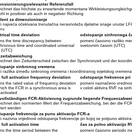
nsionierungsrelevanter Referenzfall
ichnet das höchste zu erwartende momentane Wirkleistungsungleichge
hl in positiver als auch in negativer Richtung
dent za dimenzioniranje
i najveća očekivana trenutačna neravnoteža djelatne snage unutar LF
eru
trical time deviation
odstopanje sinhronega č
s the time discrepancy between
pomeni časovno razliko med
hronous time and coordinated universal
svetovnim časom (UTC)
 (UTC)
zzeitabweichung
ichnet den Zeitunterschied zwischen der Synchronzeit und der koordin
tupanje sinkronog vremena
i razlika između sinkronog vremena i koordiniranog svjetskog vremen
full activation frequency deviation
odstopanje frekvence pri 
s the rated value of frequency deviation
pomeni naznačeno vrednost 
hich the FCR in a synchronous area is
v celoti aktivira RVF na si
y activated
 vollständigen FCR-Aktivierung zugrunde liegende Frequenzabwe
ichnet den normierten Wert der Frequenzabweichung, bei der die FCR 
viert werden
upanje frekvencije za punu aktivaciju FCR-a
i nazivna vrijednost odstupanja frekvencije pri kojoj se potpuno aktivi
full activation time
čas za polno aktivacijo R
s the time period between the
pomeni časovno periodo me