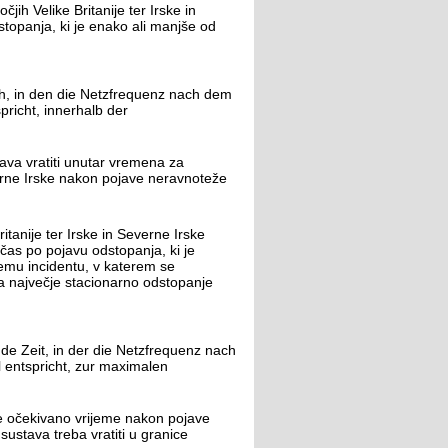
jih Velike Britanije ter Irske in
topanja, ki je enako ali manjše od
h, in den die Netzfrequenz nach dem
richt, innerhalb der
tava vratiti unutar vremena za
verne Irske nakon pojave neravnoteže
itanije ter Irske in Severne Irske
čas po pojavu odstopanja, ki je
emu incidentu, v katerem se
a največje stacionarno odstopanje
e Zeit, in der die Netzfrequenz nach
 entspricht, zur maximalen
lje očekivano vrijeme nakon pojave
ustava treba vratiti u granice