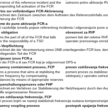
rrence of the reference incident and the
ustrezno polno aktivacijo R
esponding full activation of the FCR
 bis zur vollständigen FCR-Aktivierung
ichnet den Zeitraum zwischen dem Auftreten des Referenzstörfalls un
vierung der FCR
eme do pune aktivacije FCR-a
i razdoblje između pojave referentnog incidenta i odgovarajuće pune a
 obligation
obveznost za RVF
s the part of all of the FCR that falls
pomeni tisti del celotne RV
r the responsibility of a TSO
operater prenosnega omrež
-Verpflichtung
ichnet die der Verantwortung eines ÜNB unterliegenden FCR bzw. de
rliegenden Teil der FCR
ijevani iznos FCR-a
i dio FCR-a ili sav FCR koji je odgovornost OPS-a
quency containment process, FCP
proces vzdrževanja frekv
s a process that aims at stabilising the
pomeni proces za stabilizac
em frequency by compensating
odstopanj z uporabo ustrez
lances by means of appropriate reserves
quenzhaltungsprozess oder FHP
ichnet ein Verfahren zur Stabilisierung der Netzfrequenz durch den A
ilfe angemessener Reserven
es održavanja frekvencije, FCP
i proces kojim se nastoji stabilizirati frekvencija sustava kompenzira
quency coupling process
postopek spajanja frekve