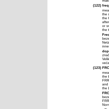
maks
(122)
freq
mean
the 
the 
afte
or s
the 
Fre
beze
Netz
inne
dop
znač
Veli
veća
(123)
FRC
mean
the 
FRR 
and 
the 
FRC
beze
FRR 
Norm