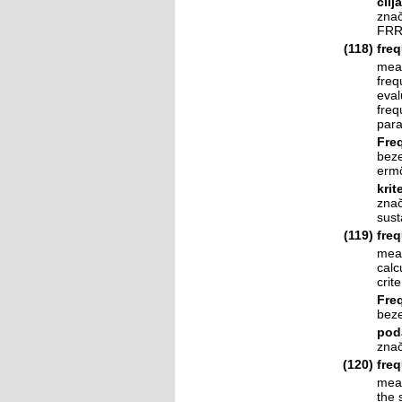
cilj
znač
FRR
(118)
freq
mean
freq
eval
freq
par
Fre
beze
ermö
krit
znač
sust
(119)
freq
mean
calc
crite
Fre
beze
poda
znač
(120)
fre
mean
the 