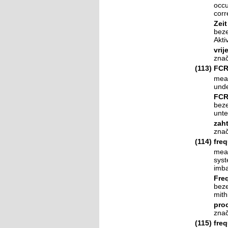
occu
corr
Zeit
beze
Akti
vrij
znač
(113)
FCR
mean
unde
FCR
beze
unte
zaht
znač
(114)
fre
mean
syst
imba
Fre
beze
mith
proc
znač
(115)
fre