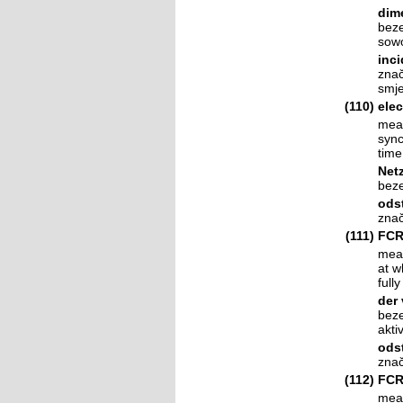
dime
beze
sowo
inci
znač
smj
(110)
elec
mean
sync
time
Net
beze
ods
znač
(111)
FCR 
mean
at w
full
der
beze
akti
odst
znač
(112)
FCR 
mean