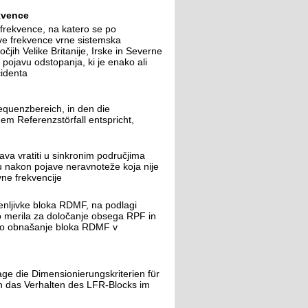
kvence
rekvence, na katero se po
ve frekvence vrne sistemska
jih Velike Britanije, Irske in Severne
pojavu odstopanja, ki je enako ali
identa
quenzbereich, in den die
m Referenzstörfall entspricht,
ava vratiti u sinkronim područjima
ju nakon pojave neravnoteže koja nije
ne frekvencije
enljivke bloka RDMF, na podlagi
jo merila za določanje obsega RPF in
jo obnašanje bloka RDMF v
ge die Dimensionierungskriterien für
 das Verhalten des LFR-Blocks im