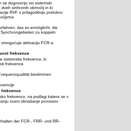
se dogovorijo vsi sistemski
 dveh sinhronih območij in ki
ije RVF s prilagoditvijo pretokov
močjema
rfahren, das es ermöglicht, die
 Synchrongebieten zu koppeln
ji omogućuje aktivaciju FCR-a
ovost frekvence
e sistemske frekvence, ki
sti frekvence
 Frequenzqualität bestimmen
kvencije
i frekvence
sko frekvenco, na podlagi katere se v
anju oceni obnašanje procesov
erhalten der FCR-, FRR- und RR-