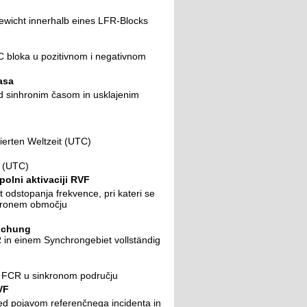
wicht innerhalb eines LFR-Blocks
C bloka u pozitivnom i negativnom
asa
 sinhronim časom in usklajenim
ierten Weltzeit (UTC)
a (UTC)
polni aktivaciji RVF
odstopanja frekvence, pri kateri se
nhronem območju
ichung
in einem Synchrongebiet vollständig
ra FCR u sinkronom području
VF
d pojavom referenčnega incidenta in