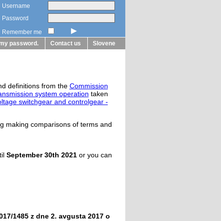
Username
Password
►
Remember me
t my password.
Contact us
Slovene
nd definitions from the
Commission
transmission system operation
taken
tage switchgear and controlgear -
ting making comparisons of terms and
il
September 30th 2021
or you can
17/1485 z dne 2. avgusta 2017 o