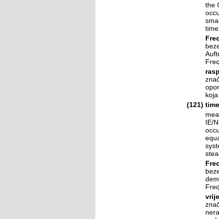
the 
occu
smal
time
Fre
beze
Auft
Freq
ras
znač
opor
koja
(121)
time
mean
IE/N
occu
equa
syst
stea
Fre
beze
dem 
Freq
vrij
znač
nera