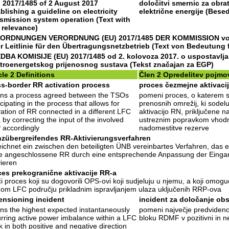
 2017/1485 of 2 August 2017
določitvi smernic za obra
blishing a guideline on electricity
električne energije (Besed
smission system operation (Text with
 relevance)
ORDNUNGEN VERORDNUNG (EU) 2017/1485 DER KOMMISSION vom 2
r Leitlinie für den Übertragungsnetzbetrieb (Text von Bedeutung
DBA KOMISIJE (EU) 2017/1485 od 2. kolovoza 2017. o uspostavlja
ktroenergetskog prijenosnog sustava (Tekst značajan za EGP)
cle 2 Definitions
Člen 2 Opredelitev pojmo
ss-border RR activation process
proces čezmejne aktivaci
ns a process agreed between the TSOs
pomeni proces, o katerem se
icipating in the process that allows for
prenosnih omrežij, ki sodel
vation of RR connected in a different LFC
aktivacijo RN, priključene
 by correcting the input of the involved
ustreznim popravkom vhodn
accordingly
nadomestitve rezerve
nzübergreifendes RR-Aktivierungsverfahren
ichnet ein zwischen den beteiligten ÜNB vereinbartes Verfahren, das e
 angeschlossene RR durch eine entsprechende Anpassung der Eingan
vieren
es prekogranične aktivacije RR-a
i proces koji su dogovorili OPS-ovi koji sudjeluju u njemu, a koji omogu
om LFC području prikladnim ispravljanjem ulaza uključenih RRP-ova
ensioning incident
incident za določanje obs
s the highest expected instantaneously
pomeni največje predvideno
rring active power imbalance within a LFC
bloku RDMF v pozitivni in n
k in both positive and negative direction