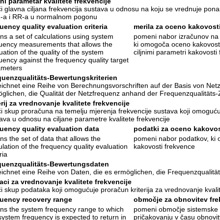
ani parametar kvalitete frekvencije
i glavna ciljana frekvencija sustava u odnosu na koju se vrednuje pona
-a i RR-a u normalnom pogonu
uency quality evaluation criteria
merila za oceno kakovost
s a set of calculations using system
pomeni nabor izračunov na 
uency measurements that allows the
ki omogoča oceno kakovosti
uation of the quality of the system
ciljnimi parametri kakovosti
uency against the frequency quality target
ameters
quenzqualitäts-Bewertungskriterien
ichnet eine Reihe von Berechnungsvorschriften auf der Basis von Ne
glichen, die Qualität der Netzfrequenz anhand der Frequenzqualitäts
erij za vrednovanje kvalitete frekvencije
i skup proračuna na temelju mjerenja frekvencije sustava koji omogućuj
ava u odnosu na ciljane parametre kvalitete frekvencije
uency quality evaluation data
podatki za oceno kakovos
s the set of data that allows the
pomeni nabor podatkov, ki 
ulation of the frequency quality evaluation
kakovosti frekvence
ria
quenzqualitäts-Bewertungsdaten
ichnet eine Reihe von Daten, die es ermöglichen, die Frequenzqualitä
ci za vrednovanje kvalitete frekvencije
i skup podataka koji omogućuje proračun kriterija za vrednovanje kvalit
quency recovery range
območje za obnovitev fr
s the system frequency range to which
pomeni območje sistemske f
system frequency is expected to return in
pričakovanju v času obnovi