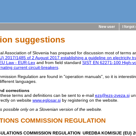
New user
I forgo
tion suggestions
cal Association of Slovenia has prepared for discussion most of terms a
U) 2017/1485 of 2 August 2017 establishing a guideline on electricity 
EU Law - EUR-Lex
and from field standard
SIST EN 62271-100 High-vol
rnating current circuit-breakers
.
mission Regulation are found in "operation manuals", so it is interes
 different languages.
d corrections
hese terms and definitions can be sent to e-mail
ezs@ezs-zveza.si
unt
rectly on website
www.eglosar.si
by registering on the website.
 possible only on a Slovenian version of the website.
TIONS COMMISSION REGULATION
ULATIONS COMMISSION REGULATION
UREDBA KOMISIJE (EU) 20