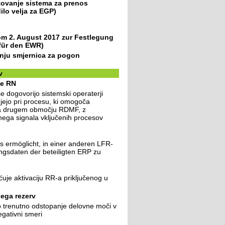
tovanje sistema za prenos
ilo velja za EGP)
. August 2017 zur Festlegung
 für den EWR)
nju smjernica za pogon
v
je RN
 dogovorijo sistemski operaterji
ujejo pri procesu, ki omogoča
 na drugem območju RDMF, z
ega signala vključenih procesov
s ermöglicht, in einer anderen LFR-
gsdaten der beteiligten ERP zu
ćuje aktivaciju RR-a priključenog u
ega rezerv
 trenutno odstopanje delovne moči v
egativni smeri