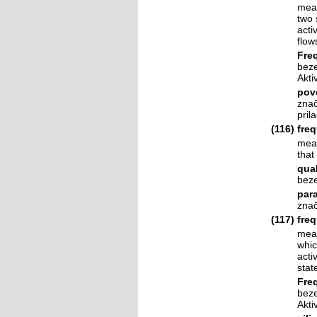
mean
two 
acti
flow
Fre
beze
Akti
pove
znač
pril
(116)
freq
mean
that
qua
beze
para
znač
(117)
freq
mean
whic
acti
stat
Fre
beze
Akti