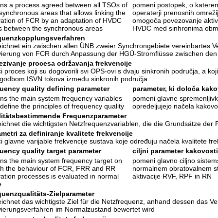
s a process agreed between all TSOs of
pomeni postopek, o katerem 
synchronous areas that allows linking the
operaterji prenosnih omrežij
vation of FCR by an adaptation of HVDC
omogoča povezovanje aktivac
s between the synchronous areas
HVDC med sinhronima ob
quenzkopplungsverfahren
ichnet ein zwischen allen ÜNB zweier Synchrongebiete vereinbartes Ve
vierung von FCR durch Anpassung der HGÜ-Stromflüsse zwischen den
zivanje procesa održavanja frekvencije
i proces koji su dogovorili svi OPS-ovi s dvaju sinkronih područja, a ko
agodbom ISVN tokova između sinkronih područja
uency quality defining parameter
parameter, ki določa kak
s the main system frequency variables
pomeni glavne spremenljivk
 define the principles of frequency quality
opredeljujejo načela kakovo
litätsbestimmende Frequenzparameter
ichnet die wichtigsten Netzfrequenzvariablen, die die Grundsätze der
metri za definiranje kvalitete frekvencije
i glavne varijable frekvencije sustava koje određuju načela kvalitete fre
uency quality target parameter
ciljni parameter kakovost
s the main system frequency target on
pomeni glavno ciljno sistem
h the behaviour of FCR, FRR and RR
normalnem obratovalnem st
vation processes is evaluated in normal
aktivacije RVF, RPF in RN
e
quenzqualitäts-Zielparameter
ichnet das wichtigste Ziel für die Netzfrequenz, anhand dessen das V
vierungsverfahren im Normalzustand bewertet wird