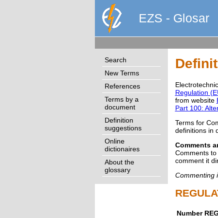
EZS - Glosar
Search
Defini
New Terms
Electrotechni
References
Regulation (E
Terms by a
from website
document
Part 100: Alte
Definition
Terms for Com
suggestions
definitions in
Online
Comments an
dictionaires
Comments to t
comment it di
About the
glossary
Commenting is
REGULA
Number
REG