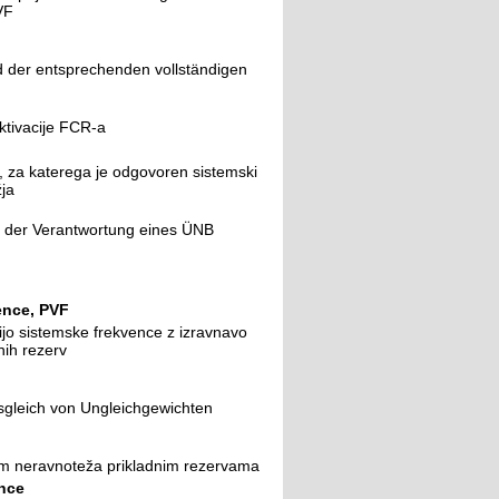
VF
d der entsprechenden vollständigen
ktivacije FCR-a
F, za katerega je odgovoren sistemski
ja
n der Verantwortung eines ÜNB
ence, PVF
ijo sistemske frekvence z izravnavo
nih rezerv
usgleich von Ungleichgewichten
njem neravnoteža prikladnim rezervama
nce