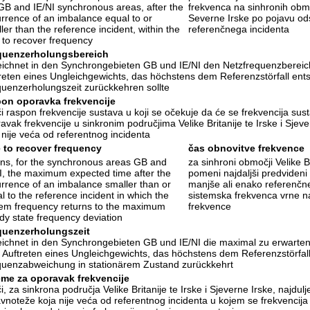
GB and IE/NI synchronous areas, after the
frekvenca na sinhronih območ
rrence of an imbalance equal to or
Severne Irske po pojavu ods
ler than the reference incident, within the
referenčnega incidenta
 to recover frequency
quenzerholungsbereich
ichnet in den Synchrongebieten GB und IE/NI den Netzfrequenzbereic
reten eines Ungleichgewichts, das höchstens dem Referenzstörfall entsp
uenzerholungszeit zurückkehren sollte
pon oporavka frekvencije
i raspon frekvencije sustava u koji se očekuje da će se frekvencija sus
avak frekvencije u sinkronim područjima Velike Britanije te Irske i Sje
 nije veća od referentnog incidenta
 to recover frequency
čas obnovitve frekvence
s, for the synchronous areas GB and
za sinhroni območji Velike Br
I, the maximum expected time after the
pomeni najdaljši predvideni 
rrence of an imbalance smaller than or
manjše ali enako referenčn
l to the reference incident in which the
sistemska frekvenca vrne n
em frequency returns to the maximum
frekvence
dy state frequency deviation
quenzerholungszeit
ichnet in den Synchrongebieten GB und IE/NI die maximal zu erwartend
Auftreten eines Ungleichgewichts, das höchstens dem Referenzstörfall
uenzabweichung in stationärem Zustand zurückkehrt
eme za oporavak frekvencije
i, za sinkrona područja Velike Britanije te Irske i Sjeverne Irske, najdu
vnoteže koja nije veća od referentnog incidenta u kojem se frekvencija s