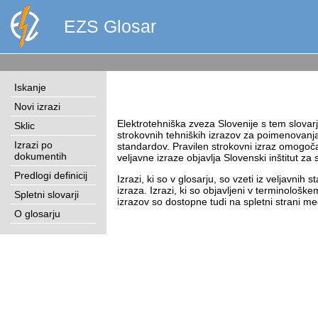
EZS Glosar
Iskanje
Novi izrazi
Elektrotehniška zveza Slovenije s tem slova
Sklic
strokovnih tehniških izrazov za poimenovanja
Izrazi po
standardov. Pravilen strokovni izraz omogo
dokumentih
veljavne izraze objavlja Slovenski inštitut za
Predlogi definicij
Izrazi, ki so v glosarju, so vzeti iz veljavni
izraza. Izrazi, ki so objavljeni v terminološ
Spletni slovarji
izrazov so dostopne tudi na spletni strani 
O glosarju