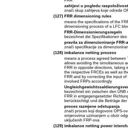
zahtjevi u pogledu raspoloživos
znači skup zahtjeva koje odrede O
(127)
FRR dimensioning rules
means the specifications of the FR
dimensioning process of a LFC blo
FRR-Dimensionierungsregeln
bezeichnet die Spezifikationen de
pravila za dimenzioniranje FRR-
znači specifikacije za dimenzionir
(128)
imbalance netting process
means a process agreed between 
allows avoiding the simultaneous ac
FRR in opposite directions, taking 
the respective FRCEs as well as th
FRR and by correcting the input of 
involved FRPs accordingly
Ungleichgewichtssaldierungsver
bezeichnet ein zwischen den ÜNB ve
FRR in entgegengesetzter Richtung
berücksichtigt und die Beiträge de
proces razmjene odstupanja
znači proces koji dogovore OPS-ovi
smjerovima uzimanjem u obzir odgo
uključenih FRP-ova
(129)
imbalance netting power interc