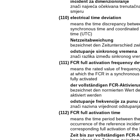
incident za dimenzioniranje
znači najveća očekivana trenutačn
smjeru
(110)
electrical time deviation
means the time discrepancy betwe
synchronous time and coordinated 
time (UTC)
Netzzeitabweichung
bezeichnet den Zeitunterschied zwi
odstupanje sinkronog vremena
znači razlika između sinkronog vr
(111)
FCR full activation frequency de
means the rated value of frequency
at which the FCR in a synchronous 
fully activated
der vollständigen FCR-Aktivie
bezeichnet den normierten Wert de
aktiviert werden
odstupanje frekvencije za punu 
znači nazivna vrijednost odstupanja
(112)
FCR full activation time
means the time period between th
occurrence of the reference incide
corresponding full activation of th
Zeit bis zur vollständigen FCR-A
bezeichnet den Zeitraum zwischen 