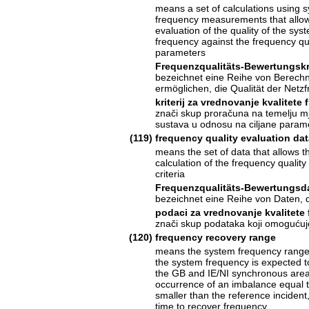
means a set of calculations using 
frequency measurements that allo
evaluation of the quality of the sys
frequency against the frequency qua
parameters
Frequenzqualitäts-Bewertungskr
bezeichnet eine Reihe von Berechn
ermöglichen, die Qualität der Net
kriterij za vrednovanje kvalitete 
znači skup proračuna na temelju mj
sustava u odnosu na ciljane paramet
(119)
frequency quality evaluation da
means the set of data that allows t
calculation of the frequency quality
criteria
Frequenzqualitäts-Bewertungsd
bezeichnet eine Reihe von Daten, 
podaci za vrednovanje kvalitete 
znači skup podataka koji omogućuje 
(120)
frequency recovery range
means the system frequency range
the system frequency is expected to
the GB and IE/NI synchronous areas
occurrence of an imbalance equal t
smaller than the reference incident,
time to recover frequency