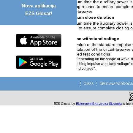
minimum time the auxiliary power is 
Nova aplikacija
opening release to ensure complete
circuit-breaker
EZS Glosar!
3.7.147
minimum close duration
minimum time the auxiliary power is 
device to ensure complete closing of
3.7.156
impulse withstand voltage
peak value of the standard impulse
the insulation of the circuit-breaker
specified test conditions
NOTE Depending on the shape of wave, th
as "switching impulse withstand voltage" o
withstand voltage".
O EZS
DELOVNA PODROČJ
EZS Glosar
by
Elektrotehniška zveza Slovenija
is lice