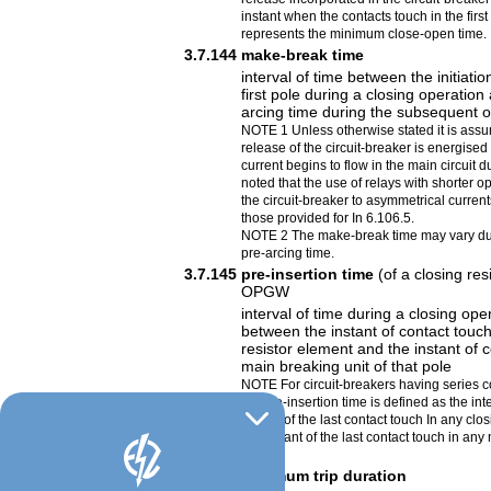
instant when the contacts touch in the first
represents the minimum close-open time.
3.7.144
make-break time
interval of time between the initiatio
first pole during a closing operation
arcing time during the subsequent 
NOTE 1 Unless otherwise stated it is ass
release of the circuit-breaker is energised 
current begins to flow in the main circuit 
noted that the use of relays with shorter 
the circuit-breaker to asymmetrical current
those provided for In 6.106.5.
NOTE 2 The make-break time may vary due 
pre-arcing time.
3.7.145
pre-insertion time
(of a closing res
OPGW
interval of time during a closing ope
between the instant of contact touch
resistor element and the instant of c
main breaking unit of that pole
NOTE For circuit-breakers having series c
the pre-insertion time is defined as the in
instant of the last contact touch In any cl
the instant of the last contact touch in any
3.7.146
minimum trip duration