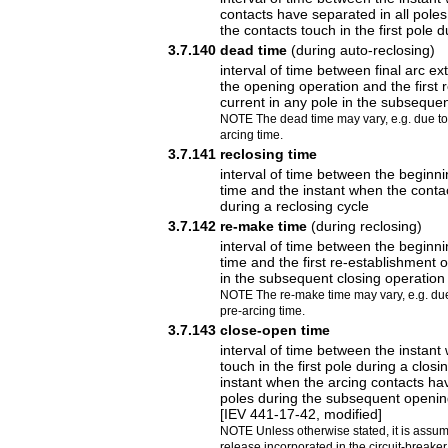
contacts have separated in all pole
the contacts touch in the first pole d
3.7.140
dead time
(during auto-reclosing)
interval of time between final arc exti
the opening operation and the first 
current in any pole in the subsequen
NOTE The dead time may vary, e.g. due to t
arcing time.
3.7.141
reclosing time
interval of time between the beginn
time and the instant when the contac
during a reclosing cycle
3.7.142
re-make time
(during reclosing)
interval of time between the beginn
time and the first re-establishment o
in the subsequent closing operation
NOTE The re-make time may vary, e.g. due 
pre-arcing time.
3.7.143
close-open time
interval of time between the instant
touch in the first pole during a clos
instant when the arcing contacts hav
poles during the subsequent openin
[IEV 441-17-42, modified]
NOTE Unless otherwise stated, it is assu
release incorporated in the circuit-breaker