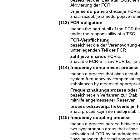
Aktivierung der FCR
vrijeme do pune aktivacije FCR-
znači razdoblje između pojave refe
(113)
FCR obligation
means the part of all of the FCR tha
under the responsibility of a TSO
FCR-Verpflichtung
bezeichnet die der Verantwortung
unterliegenden Teil der FCR
zahtijevani iznos FCR-a
znači dio FCR-a ili sav FCR koji j
(114)
frequency containment process
means a process that aims at stabil
system frequency by compensatin
imbalances by means of appropriat
Frequenzhaltungsprozess oder 
bezeichnet ein Verfahren zur Stabi
mithilfe angemessener Reserven
proces održavanja frekvencije, 
znači proces kojim se nastoji stab
(115)
frequency coupling process
means a process agreed between a
two synchronous areas that allows l
activation of FCR by an adaptatio
flows between the synchronous ar