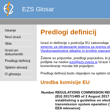
EZS Glosar
Iskanje
Predlogi definicij
Novi izrazi
Izrazi in definicije s področja EU zakonodaje 
Sklic
smernic za obratovanje sistema za prenos el
Izrazi po
Visokonapetostne stikalne in krmilne naprave
dokumentih
Želene so pripombe, predlogi popravkov, ki ji
Predlogi definicij
pošljete na naslov:
ezs@ezs-zveza.si
Izraze 
komentiranje morate biti prijavljeni.
Spletni slovarji
Predlogi definicij bodo objavljeni na spletni s
O glosarju
Uredba komisije EU
Number
REGULATIONS COMMISSION RE
(EU) 2017/1485 of 2 August 2017
establishing a guideline on elect
transmission system operation (
EEA relevance)