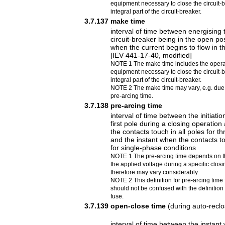
equipment necessary to close the circuit-
integral part of the circuit-breaker.
3.7.137
make time
interval of time between energising t
circuit-breaker being in the open pos
when the current begins to flow in th
[IEV 441-17-40, modified]
NOTE 1 The make time includes the operati
equipment necessary to close the circuit-
integral part of the circuit-breaker.
NOTE 2 The make time may vary, e.g. due t
pre-arcing time.
3.7.138
pre-arcing time
interval of time between the initiatio
first pole during a closing operatio
the contacts touch in all poles for t
and the instant when the contacts to
for single-phase conditions
NOTE 1 The pre-arcing time depends on t
the applied voltage during a specific clos
therefore may vary considerably.
NOTE 2 This definition for pre-arcing time 
should not be confused with the definition 
fuse.
3.7.139
open-close time
(during auto-reclo
interval of time between the instant