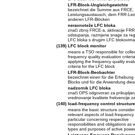
LFR-Block-Ungleichgewichte
bezeichnet die Summe aus FRCE, F
Leistungsaustausch, dem FRR-Lei
anderen LFR-Blöcken
neravnoteže LFC bloka
znači zbroj FRCE-a, aktivacije FRR
odstupanja, razmjene snage za reg
LFC bloka s drugim LFC blokovima
(139)
LFC block monitor
means a TSO responsible for collec
frequency quality evaluation criteri
applying the frequency quality eval
criteria for the LFC block
LFR-Block-Beobachter
bezeichnet einen für die Erhebung 
Blocks und für die Anwendung dies
nadzornik LFC bloka
znači OPS odgovoran za prikupljanje
vrednovanje kvalitete frekvencije z
(140)
load-frequency control structure
means the basic structure consideri
relevant aspects of load-frequency 
particular concerning respective
responsibilities and obligations as w
types and purposes of active powe
Leistungs-Frequenz-Regelungss