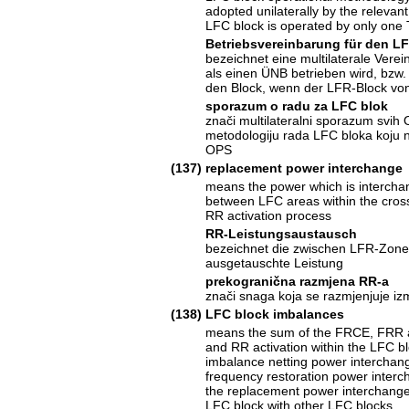
adopted unilaterally by the relevant
LFC block is operated by only one
Betriebsvereinbarung für den L
bezeichnet eine multilaterale Vere
als einen ÜNB betrieben wird, bzw.
den Block, wenn der LFR-Block vo
sporazum o radu za LFC blok
znači multilateralni sporazum svi
metodologiju rada LFC bloka koju 
OPS
(137)
replacement power interchange
means the power which is interch
between LFC areas within the cros
RR activation process
RR-Leistungsaustausch
bezeichnet die zwischen LFR-Zone
ausgetauschte Leistung
prekogranična razmjena RR-a
znači snaga koja se razmjenjuje i
(138)
LFC block imbalances
means the sum of the FRCE, FRR a
and RR activation within the LFC b
imbalance netting power interchang
frequency restoration power inter
the replacement power interchange 
LFC block with other LFC blocks