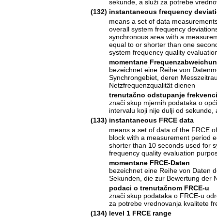
sekunde, a služi za potrebe vrednov
(132)
instantaneous frequency deviat
means a set of data measurements
overall system frequency deviations
synchronous area with a measurem
equal to or shorter than one secon
system frequency quality evaluati
momentane Frequenzabweichu
bezeichnet eine Reihe von Daten
Synchrongebiet, deren Messzeitra
Netzfrequenzqualität dienen
trenutačno odstupanje frekvenci
znači skup mjernih podataka o opći
intervalu koji nije dulji od sekunde
(133)
instantaneous FRCE data
means a set of data of the FRCE o
block with a measurement period eq
shorter than 10 seconds used for 
frequency quality evaluation purpo
momentane FRCE-Daten
bezeichnet eine Reihe von Daten 
Sekunden, die zur Bewertung der N
podaci o trenutačnom FRCE-u
znači skup podataka o FRCE-u određ
za potrebe vrednovanja kvalitete fr
(134)
level 1 FRCE range