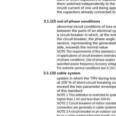
them switched independently to the
inrush current of one unit being app
the capacitors already connected to
3.1.115
out-of-phase conditions
abnormal circuit conditions of loss 
between the parts of an electrical s
a circuit-breaker in which, at the ins
the circuit-breaker, the phase angle
vectors, representing the generated
side, exceeds the normal value
NOTE The requirements of this standard cat
of applications of circuit-breakers intende
of-phase conditions. Out-of-phase angles 
specified power frequency recovery voltag
For extreme service conditions see 8.103.
3.1.132
cable system
system in which the TRV during break
at 100 % of short-circuit breaking c
exceed the two-parameter envelope
of this standard
NOTE 1 This definition is restricted to sys
higher than 1 kV and less than 100 kV.
NOTE 2 Circuit-breakers of indoor substat
connection are generally in cable-systems
NOTE 3 A circuit-breaker in an outdoor sub
be in a cable-system if the total length of 