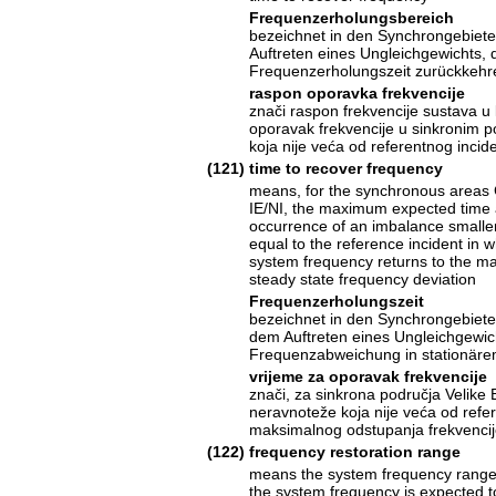
Frequenzerholungsbereich
bezeichnet in den Synchrongebiete
Auftreten eines Ungleichgewichts, 
Frequenzerholungszeit zurückkehre
raspon oporavka frekvencije
znači raspon frekvencije sustava u 
oporavak frekvencije u sinkronim po
koja nije veća od referentnog incid
(121)
time to recover frequency
means, for the synchronous areas
IE/NI, the maximum expected time a
occurrence of an imbalance smaller
equal to the reference incident in w
system frequency returns to the 
steady state frequency deviation
Frequenzerholungszeit
bezeichnet in den Synchrongebiete
dem Auftreten eines Ungleichgewic
Frequenzabweichung in stationäre
vrijeme za oporavak frekvencije
znači, za sinkrona područja Velike B
neravnoteže koja nije veća od refer
maksimalnog odstupanja frekvencij
(122)
frequency restoration range
means the system frequency range
the system frequency is expected to