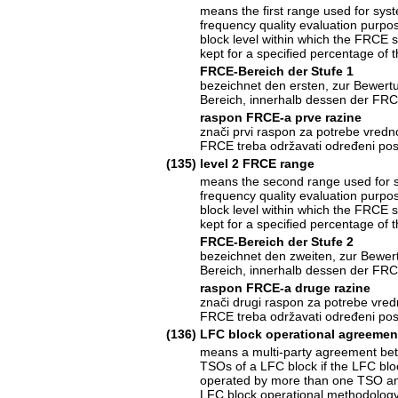
means the first range used for sys
frequency quality evaluation purp
block level within which the FRCE 
kept for a specified percentage of 
FRCE-Bereich der Stufe 1
bezeichnet den ersten, zur Bewert
Bereich, innerhalb dessen der FRC
raspon FRCE-a prve razine
znači prvi raspon za potrebe vredno
FRCE treba održavati određeni po
(135)
level 2 FRCE range
means the second range used for 
frequency quality evaluation purp
block level within which the FRCE 
kept for a specified percentage of 
FRCE-Bereich der Stufe 2
bezeichnet den zweiten, zur Bewer
Bereich, innerhalb dessen der FRC
raspon FRCE-a druge razine
znači drugi raspon za potrebe vredn
FRCE treba održavati određeni po
(136)
LFC block operational agreemen
means a multi-party agreement bet
TSOs of a LFC block if the LFC blo
operated by more than one TSO a
LFC block operational methodology