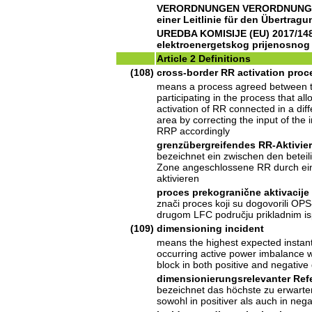
VERORDNUNGEN VERORDNUNG (EU
einer Leitlinie für den Übertra
UREDBA KOMISIJE (EU) 2017/1485
elektroenergetskog prijenosnog 
Article 2 Definitions
(108)
cross-border RR activation proc
means a process agreed between 
participating in the process that all
activation of RR connected in a dif
area by correcting the input of the 
RRP accordingly
grenzübergreifendes RR-Aktivie
bezeichnet ein zwischen den beteil
Zone angeschlossene RR durch ein
aktivieren
proces prekogranične aktivacije
znači proces koji su dogovorili OPS
drugom LFC području prikladnim is
(109)
dimensioning incident
means the highest expected instan
occurring active power imbalance w
block in both positive and negative 
dimensionierungsrelevanter Refe
bezeichnet das höchste zu erwart
sowohl in positiver als auch in neg