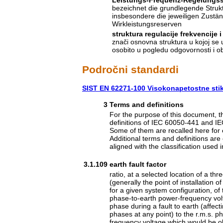
bezeichnet die grundlegende Strukt
insbesondere die jeweiligen Zustän
Wirkleistungsreserven
struktura regulacije frekvencije 
znači osnovna struktura u kojoj se u
osobito u pogledu odgovornosti i o
Področni standardi
SIST EN 62271-100 Visokonapetostne stika
3
Terms and definitions
For the purpose of this document, 
definitions of IEC 60050-441 and I
Some of them are recalled here for 
Additional terms and definitions are 
aligned with the classification used
3.1.109
earth fault factor
ratio, at a selected location of a t
(generally the point of installation 
for a given system configuration, of 
phase-to-earth power-frequency vo
phase during a fault to earth (affec
phases at any point) to the r.m.s. p
frequency voltage which would be o