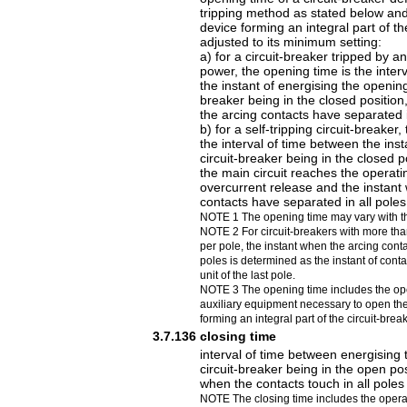
tripping method as stated below and
device forming an integral part of th
adjusted to its minimum setting:
a) for a circuit-breaker tripped by an
power, the opening time is the inter
the instant of energising the opening
breaker being in the closed position
the arcing contacts have separated i
b) for a self-tripping circuit-breaker
the interval of time between the inst
circuit-breaker being in the closed po
the main circuit reaches the operati
overcurrent release and the instant
contacts have separated in all poles
NOTE 1 The opening time may vary with th
NOTE 2 For circuit-breakers with more than
per pole, the instant when the arcing cont
poles is determined as the instant of contac
unit of the last pole.
NOTE 3 The opening time includes the ope
auxiliary equipment necessary to open the
forming an integral part of the circuit-break
3.7.136
closing time
interval of time between energising t
circuit-breaker being in the open pos
when the contacts touch in all poles
NOTE The closing time includes the operat