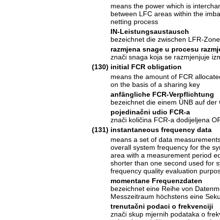
means the power which is interch
between LFC areas within the imb
netting process
IN-Leistungsaustausch
bezeichnet die zwischen LFR-Zone
razmjena snage u procesu razmj
znači snaga koja se razmjenjuje i
(130)
initial FCR obligation
means the amount of FCR allocate
on the basis of a sharing key
anfängliche FCR-Verpflichtung
bezeichnet die einem ÜNB auf der
pojedinačni udio FCR-a
znači količina FCR-a dodijeljena O
(131)
instantaneous frequency data
means a set of data measurements
overall system frequency for the s
area with a measurement period eq
shorter than one second used for 
frequency quality evaluation purpo
momentane Frequenzdaten
bezeichnet eine Reihe von Datenm
Messzeitraum höchstens eine Sekun
trenutačni podaci o frekvenciji
znači skup mjernih podataka o frekve