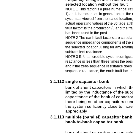
selected location without the fault
NOTE 1 This factor is a pure numerical rat
1) and characterises in general terms the 
system as viewed from the stated location,
actual operating values of the voltage at th
fault factor" is the product of √3 and the "f
has been used in the past.
NOTE 2 The earth fault factors are calcula
sequence impedance components of the s
the selected location, using for any rotat
subtransient reactance.
NOTE 3 If, for all credible system configu
reactance is less than three times the po
and if the zero-sequence resistance does 
sequence reactance, the earth fault factor 
3.1.112
single capacitor bank
bank of shunt capacitors in which th
limited by the inductance of the su
capacitance of the bank of capacito
there being no other capacitors conn
the system sufficiently close to incr
appreciably
3.1.113
multiple (parallel) capacitor bank
back-to-back capacitor bank
bank of shunt capacitors or capacit