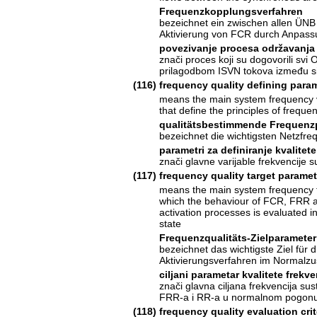
Frequenzkopplungsverfahren
bezeichnet ein zwischen allen ÜNB 
Aktivierung von FCR durch Anpass
povezivanje procesa održavanja 
znači proces koji su dogovorili svi
prilagodbom ISVN tokova između si
(116)
frequency quality defining para
means the main system frequency 
that define the principles of frequen
qualitätsbestimmende Frequenz
bezeichnet die wichtigsten Netzfr
parametri za definiranje kvalitete
znači glavne varijable frekvencije s
(117)
frequency quality target paramet
means the main system frequency 
which the behaviour of FCR, FRR
activation processes is evaluated i
state
Frequenzqualitäts-Zielparameter
bezeichnet das wichtigste Ziel fü
Aktivierungsverfahren im Normalzu
ciljani parametar kvalitete frekve
znači glavna ciljana frekvencija s
FRR-a i RR-a u normalnom pogon
(118)
frequency quality evaluation crit