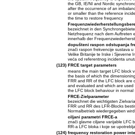
the GB, IE/NI and Nordic synchron
after the occurrence of an imbalan
or smaller than the reference incide
the time to restore frequency
Frequenzwiederherstellungsber
bezeichnet in den Synchrongebiete
Netzfrequenz nach dem Auftreten e
innerhalb der Frequenzwiederherste
dopušteni raspon odstupanja fr
znači raspon frekvencije sustava u 
Velike Britanije te Irske i Sjevern
veća od referentnog incidenta unu
(123)
FRCE target parameters
means the main target LFC block v
the basis of which the dimensioning 
FRR and RR of the LFC block are 
and evaluated and which are used t
the LFC block behaviour in normal 
FRCE-Zielparameter
bezeichnet die wichtigsten Zielvar
FRR und RR des LFR-Blocks bestim
Normalbetrieb wiedergegeben wird
ciljani parametri FRCE-a
znači glavne ciljane varijable LFC b
RR-a LFC bloka i koje se upotreb
(124)
frequency restoration power int