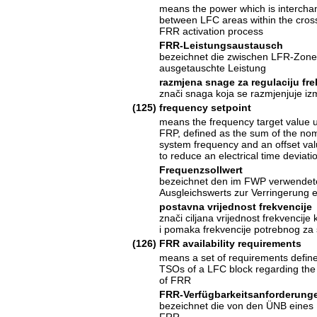
means the power which is interch
between LFC areas within the cros
FRR activation process
FRR-Leistungsaustausch
bezeichnet die zwischen LFR-Zone
ausgetauschte Leistung
razmjena snage za regulaciju fre
znači snaga koja se razmjenjuje i
(125)
frequency setpoint
means the frequency target value u
FRP, defined as the sum of the nom
system frequency and an offset va
to reduce an electrical time deviati
Frequenzsollwert
bezeichnet den im FWP verwendete
Ausgleichswerts zur Verringerung ei
postavna vrijednost frekvencije
znači ciljana vrijednost frekvencij
i pomaka frekvencije potrebnog z
(126)
FRR availability requirements
means a set of requirements defin
TSOs of a LFC block regarding the a
of FRR
FRR-Verfügbarkeitsanforderung
bezeichnet die von den ÜNB eines L
FRR