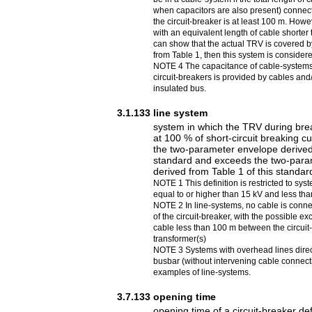
when capacitors are also present) connect
the circuit-breaker is at least 100 m. Howe
with an equivalent length of cable shorter
can show that the actual TRV is covered 
from Table 1, then this system is consider
NOTE 4 The capacitance of cable-systems 
circuit-breakers is provided by cables and
insulated bus.
3.1.133
line system
system in which the TRV during break
at 100 % of short-circuit breaking c
the two-parameter envelope derived 
standard and exceeds the two-para
derived from Table 1 of this standar
NOTE 1 This definition is restricted to sys
equal to or higher than 15 kV and less tha
NOTE 2 In line-systems, no cable is conne
of the circuit-breaker, with the possible exc
cable less than 100 m between the circuit
transformer(s)
NOTE 3 Systems with overhead lines direc
busbar (without intervening cable connecti
examples of line-systems.
3.7.133
opening time
opening time of a circuit-breaker de